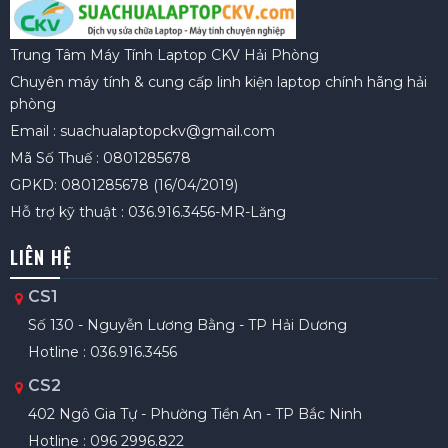
Trung Tâm Máy Tính Laptop CKV Hải Phòng
Chuyên máy tính & cung cấp linh kiện laptop chính hãng hải
phòng
Email : suachualaptopckv@gmail.com
Mã Số Thuế : 0801285678
GPKD: 0801285678 (16/04/2019)
Hỗ trợ kỹ thuật : 036.916.3456-MR-Lăng
LIÊN HỆ
CS1
Số 130 - Nguyễn Lương Bằng - TP Hải Dương
Hotline : 036.916.3456
CS2
402 Ngô Gia Tự - Phường Tiền An - TP Bắc Ninh
Hotline : 096 2996.822