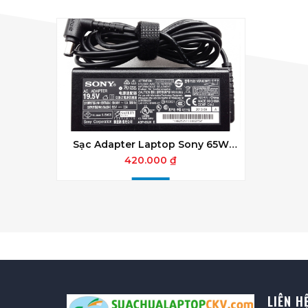
Sạc Adapter Laptop Sony 65W
19.5V 3.3A Đầu Tròn Kim
420.000 ₫
LIÊN H