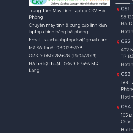
CS1
Trung Tâm Máy Tính Laptop CKV Hải
Số 13
Phòng
Hải 
Chuyên máy tính & cung cấp linh kiện
Hotlin
laptop chính hãng hải phòng
Email : suachualaptopckv@gmail.com
CS2
Mã Số Thuế : 0801285678
402 N
GPKD: 0801285678 (16/04/2019)
TP Bắ
Hỗ trợ kỹ thuật : 036.916.3456-MR-
Hotli
Lăng
CS3
189 L
Phòn
Hotlin
CS4
105 Đ
Chân,
Hotlin