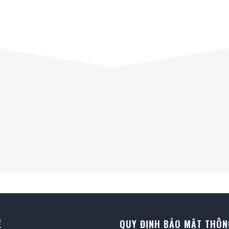
Ệ
QUY ĐỊNH BẢO MẬT THÔN