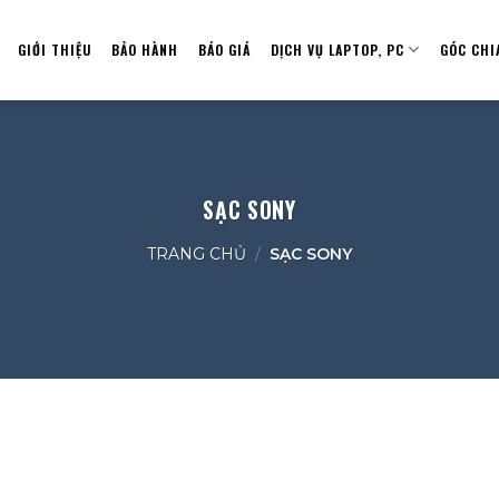
GIỚI THIỆU
BẢO HÀNH
BÁO GIÁ
DỊCH VỤ LAPTOP, PC
GÓC CHI
SẠC SONY
TRANG CHỦ
/
SẠC SONY