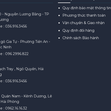
Quy định bảo mật thông tin
0 - Nguyễn Lương Bằng - TP
Phương thức thanh toán
Dương
Vận chuyển & Giao nhận
e : 036.916.3456
Quy định đổi hàng
Chính sách Bảo hành
gô Gia Tự - Phường Tiền An -
c Ninh
ne : 096 2996.822
ạch Tray , Ngô Quyền, Hải
g
e : 036.916.3456
. Quán Nam - Kênh Dương, Lê
 Hải Phòng
e : 0962.16.16.32