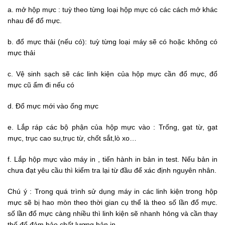
a. mở hộp mực : tuỳ theo từng loại hộp mực có các cách mở khác
nhau để đổ mực.
b. đổ mực thải (nếu có): tuỳ từng loại máy sẽ có hoặc không có
mực thải
c. Vệ sinh sạch sẽ các linh kiện của hộp mực cần đổ mực, đổ
mực cũ ẩm đi nếu có
d. Đổ mực mới vào ống mực
e. Lắp ráp các bộ phận của hộp mực vào : Trống, gạt từ, gạt
mực, trục cao su,trục từ, chốt sắt,lò xo…
f. Lắp hộp mực vào máy in , tiến hành in bản in test. Nếu bản in
chưa đạt yêu cầu thì kiểm tra lại từ đầu để xác định nguyên nhân.
Chú ý : Trong quá trình sử dụng máy in các linh kiện trong hộp
mực sẽ bị hao mòn theo thời gian cụ thể là theo số lần đổ mực.
số lần đổ mực càng nhiều thì linh kiện sẽ nhanh hỏng và cần thay
thế để đảm bảo chất lượng bản in.