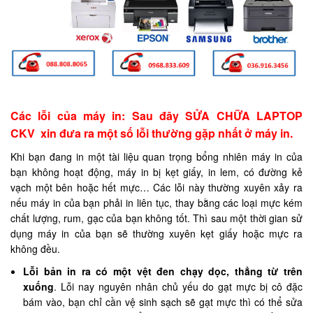
Các lỗi của máy in: Sau đây SỬA CHỮA LAPTOP
CKV xin đưa ra một số lỗi thường gặp nhất ở máy in.
Khi bạn đang in một tài liệu quan trọng bổng nhiên máy in của
bạn không hoạt động, máy in bị kẹt giấy, in lem, có đường kẻ
vạch một bên hoặc hết mực… Các lỗi này thường xuyên xảy ra
nếu máy in của bạn phải in liên tục, thay bằng các loại mực kém
chất lượng, rum, gạc của bạn không tốt. Thì sau một thời gian sử
dụng máy in của bạn sẽ thường xuyên kẹt giấy hoặc mực ra
không đều.
Lỗi bản in ra có một vệt đen chạy dọc, thẳng từ trên
xuống
. Lỗi nay nguyên nhân chủ yếu do gạt mực bị cô đặc
bám vào, bạn chỉ cần vệ sinh sạch sẽ gạt mực thì có thể sửa