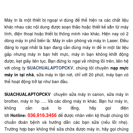
Máy in là một thiết bị ngoại vi dùng để thể hiện ra các chất liệu
khác nhau các nội dung được soạn thảo hoặc thiết kế sẵn từ máy
tính, điện thoại hoặc thiết bị thông minh nào khác. Hiện nay có 2
dòng máy in phổ biến là: Máy in văn phòng và máy in Laser. Điều
đáng lo ngại nhất là bạn đang cần dùng máy in để in một tài liệu
gấp nhưng máy in bạn hết mực, máy in bạn không khởi động
được, kẹt giấy liên tục. Bạn đừng lo ngại về những lỗi trên, liên hệ
với công ty
SUACHUALAPTOPCKV
, chúng tôi chuyên
nạp mực
máy in tại nhà
, sửa máy in tận nơi, chỉ với 20 phút, máy bạn có
thể hoạt động trở lại như ban đầu.
SUACHUALAPTOPCKV
chuyên sửa máy in canon, sửa máy in
brother, máy in hp …. Và các dòng máy in khác. Bạn hư máy in,
không cần quá lo lắng, hãy gọi điện
036.916.3456
tới
Hotline:
để được nhân viên kỹ thuật chúng tôi
chuẩn đoán bệnh và hướng dẫn các bạn sửa (nếu lỗi nhẹ).
Trường hợp bạn không thể sửa chữa được máy in, hãy gọi chúng