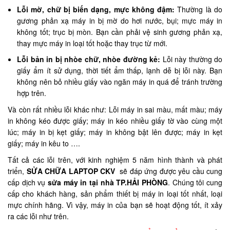
Lỗi mờ, chữ bị biến dạng, mực không đậm:
Thường là do
gương phản xạ máy in bị mờ do hơi nước, bụi; mực máy in
không tốt; trục bị mòn. Bạn cần phải vệ sinh gương phản xạ,
thay mực máy in loại tốt hoặc thay trục từ mới.
Lỗi bản in bị nhòe chữ, nhòe đường kẻ:
Lỗi này thường do
giấy ẩm ít sử dụng, thời tiết ẩm thấp, lạnh dễ bị lỗi này. Bạn
không nên bỏ nhiều giấy vào ngăn máy in quá để tránh trường
hợp trên.
Và còn rất nhiều lỗi khác như: Lỗi máy in sai màu, mất màu; máy
in không kéo được giấy; máy in kéo nhiều giấy tờ vào cùng một
lúc; máy in bị kẹt giấy; máy in không bật lên được; máy in kẹt
giấy; máy in kêu to ….
Tất cả các lỗi trên, với kinh nghiệm 5 năm hình thành và phát
triển,
SỬA CHỮA LAPTOP CKV
sẽ đáp ứng được yêu cầu cung
cấp dịch vụ
sửa máy in tại nhà TP.HẢI PHÒNG
. Chúng tôi cung
cấp cho khách hàng, sản phẩm thiết bị máy in loại tốt nhất, loại
mực chính hãng. Vì vậy, máy in của bạn sẽ hoạt động tốt, ít xảy
ra các lỗi như trên.