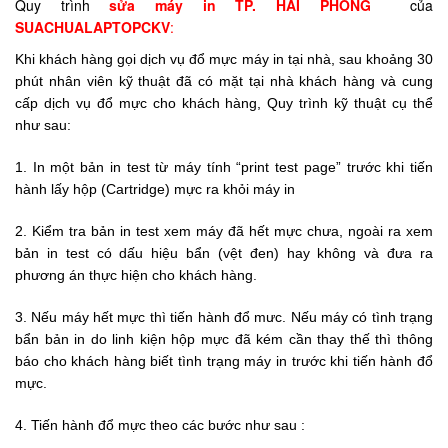
Quy trình
sửa máy in TP. HẢI PHÒNG
của
SUACHUALAPTOPCKV
:
Khi khách hàng gọi dịch vụ đổ mực máy in tại nhà, sau khoảng 30
phút nhân viên kỹ thuật đã có mặt tại nhà khách hàng và cung
cấp dịch vụ đổ mực cho khách hàng, Quy trình kỹ thuật cụ thể
như sau:
1. In một bản in test từ máy tính “print test page” trước khi tiến
hành lấy hộp (Cartridge) mực ra khỏi máy in
2. Kiểm tra bản in test xem máy đã hết mực chưa, ngoài ra xem
bản in test có dấu hiệu bẩn (vệt đen) hay không và đưa ra
phương án thực hiện cho khách hàng.
3. Nếu máy hết mực thì tiến hành đổ mưc. Nếu máy có tình trạng
bẩn bản in do linh kiện hộp mực đã kém cần thay thế thì thông
báo cho khách hàng biết tình trạng máy in trước khi tiến hành đổ
mực.
4. Tiến hành đổ mực theo các bước như sau :