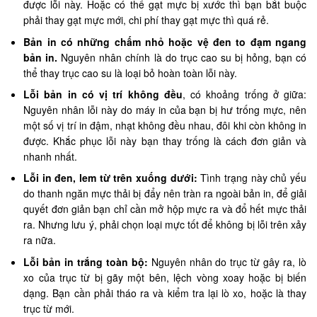
được lỗi này. Hoặc có thể gạt mực bị xước thì bạn bắt buộc
phải thay gạt mực mới, chi phí thay gạt mực thì quá rẻ.
Bản in có những chấm nhỏ hoặc vệ đen to đạm ngang
bản in.
Nguyên nhân chính là do trục cao su bị hỏng, bạn có
thể thay trục cao su là loại bỏ hoàn toàn lỗi này.
Lỗi bản in có vị trí không đều
, có khoảng trống ở giữa:
Nguyên nhân lỗi này do máy in của bạn bị hư trống mực, nên
một số vị trí in đậm, nhạt không đều nhau, đôi khi còn không in
được. Khắc phục lỗi này bạn thay trống là cách đơn giản và
nhanh nhất.
Lỗi in đen, lem từ trên xuống dưới:
Tình trạng này chủ yếu
do thanh ngăn mực thải bị đẩy nên tràn ra ngoài bản in, để giải
quyết đơn giản bạn chỉ cần mở hộp mực ra và đổ hết mực thải
ra. Nhưng lưu ý, phải chọn loại mực tốt để không bị lỗi trên xảy
ra nữa.
Lỗi bản in trắng toàn bộ:
Nguyên nhân do trục từ gây ra, lò
xo của trục từ bị gãy một bên, lệch vòng xoay hoặc bị biến
dạng. Bạn cần phải tháo ra và kiểm tra lại lò xo, hoặc là thay
trục từ mới.