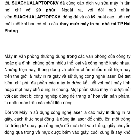
tôi,
SUACHUALAPTOPCKV
đã cũng cấp dịch vụ sửa máy in tận
nơi chỉ với
20 phút
. Ngoài ra, với đội ngũ nhân
viên
SUACHUALAPTOPCKV
đông đủ và có kỹ thuật cao, luôn có
mặt mỗi khi bạn có nhu cầu
thay mực máy in tại nhà tại TP.Hải
Phòng
Máy in văn phòng thường dùng trong các văn phòng của công ty
hoặc gia đình, chúng gồm nhiều thể loại và công nghệ khác nhau.
Nhưng hiện nay, thông dụng và chiếm phần nhiều nhất hiện nay
trên thế giới là máy in ra giấy và sử dụng công nghệ laser. Để tiết
kiệm chi phí, đa phần các máy in được kết nối với một máy tính
hoặc một máy chủ dùng in chung. Một phần khác máy in được nối
với các thiết bị công nghiệp dùng để trang trí hoa văn sản phẩm,
in nhãn mác trên các chất liệu riêng.
Đối với Máy in sử dụng công nghệ laser là các máy in dùng in ra
giấy, cách thức hoạt động là dùng tia laser để chiếu lên một trống
từ, trống từ quay qua ống mực để mực hút vào trống, giấy chuyển
động qua trống và mực được bám vào giấy, cuối cùng là sấy khô