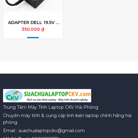
ADAPTER DELL 19.5V –
3.34A – 65W chân kim
350.000 ₫
to
Trung Tâm Máy Tính Laptop CKV Hải Phòng
Chuyên máy tính & cung cấp linh kiện laptop chính hãng hải
phòng
Email : suachualaptopckv@gmail.com