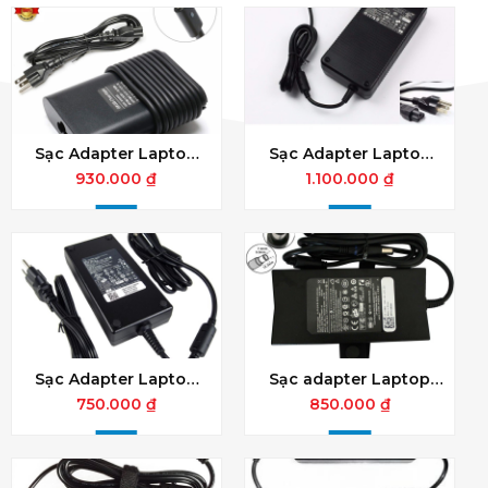
Sạc Adapter Laptop
Sạc Adapter Laptop
Dell 20V 3.25A 65W
Dell 19.5V 12.3A 240W
930.000 ₫
1.100.000 ₫
đầu USB-C - Chính
Slim Đầu kim to -
hãng
Chính Hãng
Sạc Adapter Laptop
Sạc adapter Laptop
Dell 19.5V 9.23A 180W
Dell 19.5V 6.7A 130W
750.000 ₫
850.000 ₫
Slim Chân kim lớn
Đầu Kim lớn Chính
Chính hãng
hãng