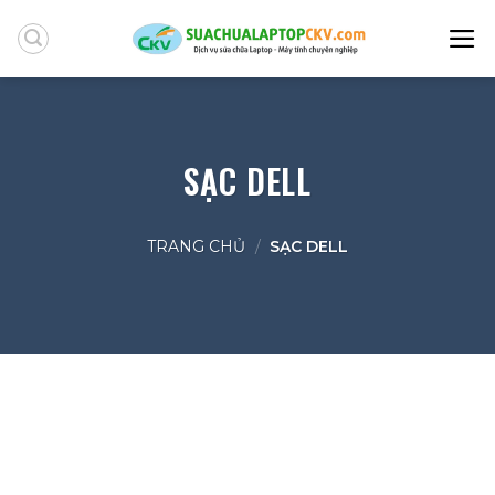
Skip
to
content
SẠC DELL
TRANG CHỦ
/
SẠC DELL