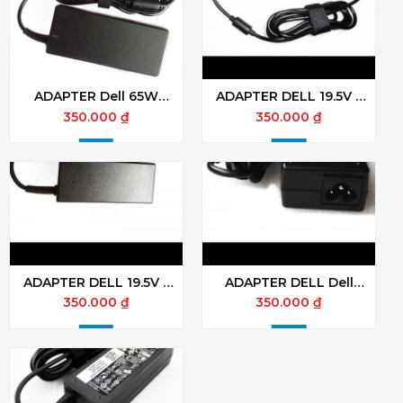
ADAPTER Dell 65W
ADAPTER DELL 19.5V –
19.5V – 3.34A Đầu 2
3.34A –95W chân kim
350.000 ₫
350.000 ₫
Khắc
nhỏ
ADAPTER DELL 19.5V –
ADAPTER DELL Dell
3.34A – 65W chân kim
19.5V-4.62A-90W chân
350.000 ₫
350.000 ₫
nhỏ
tròn to