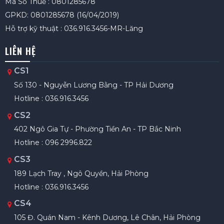
Mã Số Thuế : 0801285678
GPKD: 0801285678 (16/04/2019)
Hỗ trợ kỹ thuật : 036.916.3456-MR-Lăng
LIÊN HỆ
CS1
Số 130 - Nguyễn Lương Bằng - TP Hải Dương
Hotline : 036.916.3456
CS2
402 Ngô Gia Tự - Phường Tiền An - TP Bắc Ninh
Hotline : 096 2996.822
CS3
189 Lạch Tray , Ngô Quyền, Hải Phòng
Hotline : 036.916.3456
CS4
105 Đ. Quán Nam - Kênh Dương, Lê Chân, Hải Phòng