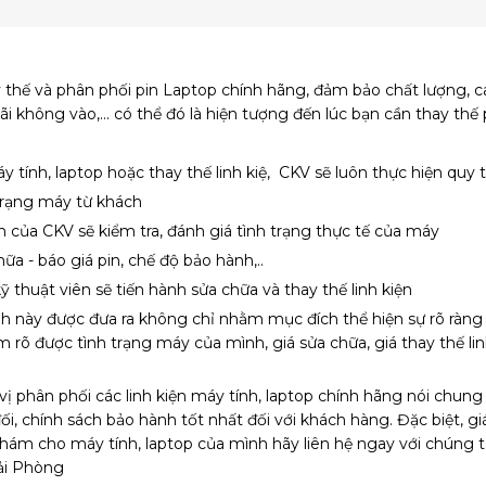
 thế và phân phối pin Laptop chính hãng, đảm bảo chất lượng,
ãi không vào,... có thể đó là hiện tượng đến lúc bạn cần thay th
tính, laptop hoặc thay thế linh kiệ, CKV sẽ luôn thực hiện quy t
 trạng máy từ khách
n của CKV sẽ kiểm tra, đánh giá tình trạng thực tế của máy
hữa - báo giá pin, chế độ bảo hành,..
 thuật viên sẽ tiến hành sửa chữa và thay thế linh kiện
rình này được đưa ra không chỉ nhằm mục đích thể hiện sự rõ ràn
rõ được tình trạng máy của mình, giá sửa chữa, giá thay thế linh 
phân phối các linh kiện máy tính, laptop chính hãng nói chung v
chính sách bảo hành tốt nhất đối với khách hàng. Đặc biệt, giá cả
ám cho máy tính, laptop của mình hãy liên hệ ngay với chúng tôi
Hải Phòng