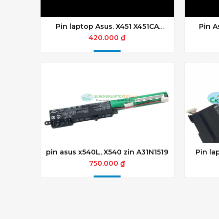
Pin laptop Asus. X451 X451CA
Pin A
X451C X551 X551CA
420.000 ₫
pin asus x540L, X540 zin A31N1519
Pin la
750.000 ₫