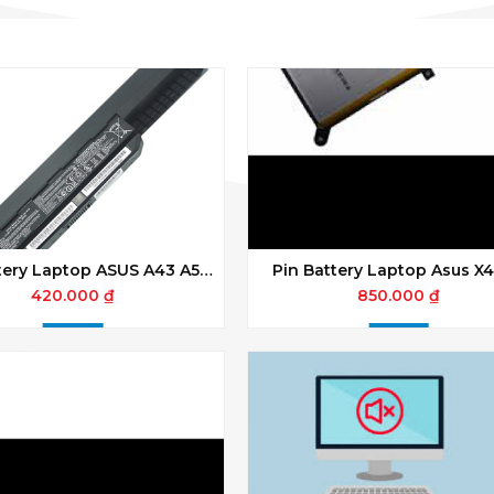
tery Laptop ASUS A43 A53
Pin Battery Laptop Asus X
53 X43 X44 X53S X54 X84
X554 K555M X555M F55
420.000 ₫
850.000 ₫
ZIN
(C21N1347) ZIN