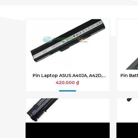
Pin Laptop ASUS A40JA, A42D,
Pin Bat
A52F, A62, B53, F85, F86, K42, K52,
K43 K
420.000 ₫
K62