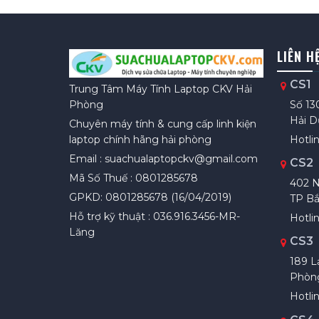
LIÊN H
CS1
Trung Tâm Máy Tính Laptop CKV Hải
Số 13
Phòng
Hải 
Chuyên máy tính & cung cấp linh kiện
Hotlin
laptop chính hãng hải phòng
Email : suachualaptopckv@gmail.com
CS2
Mã Số Thuế : 0801285678
402 N
GPKD: 0801285678 (16/04/2019)
TP Bắ
Hỗ trợ kỹ thuật : 036.916.3456-MR-
Hotli
Lăng
CS3
189 L
Phòn
Hotlin