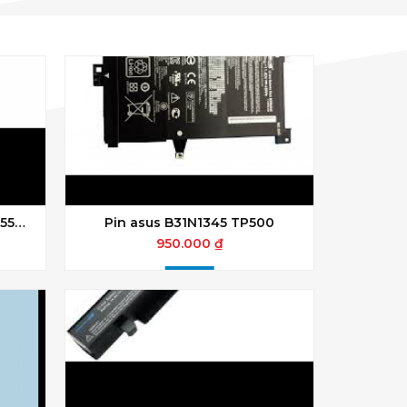
455M
Pin asus B31N1345 TP500
5
950.000 ₫