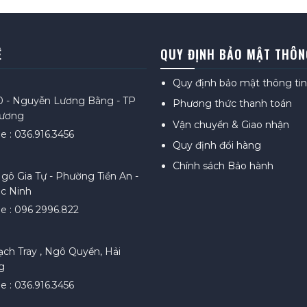
Ệ
QUY ĐỊNH BẢO MẬT THÔN
Quy định bảo mật thông tin
0 - Nguyễn Lương Bằng - TP
Phương thức thanh toán
Dương
Vận chuyển & Giao nhận
e : 036.916.3456
Quy định đổi hàng
Chính sách Bảo hành
gô Gia Tự - Phường Tiền An -
c Ninh
ne : 096 2996.822
ạch Tray , Ngô Quyền, Hải
g
e : 036.916.3456