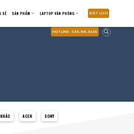
A SẺ
SẢN PHẨM
LAPTOP VĂN PHÒNG
ĐẶT LỊCH
HOTLINE : 036.916.3456
 KHÁC
ACER
SONY