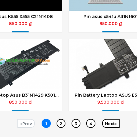
sus K555 X555 C21N1408
Pin asus x541u A31N160
850.000 ₫
950.000 ₫
ptop Asus B31N1429 K501
Pin Battery Laptop ASUS E
A501 Zin
(B21N1506) Chính Hãng
850.000 ₫
9.500.000 ₫
«Prev
1
2
3
4
Next»