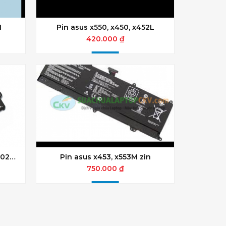
1
Pin asus x550, x450, x452L
420.000 ₫
502M
Pin asus x453, x553M zin
750.000 ₫