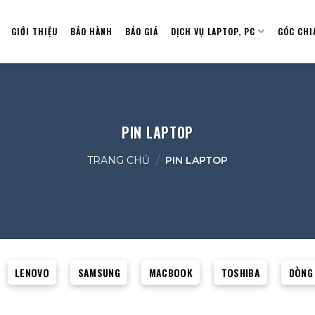
GIỚI THIỆU
BẢO HÀNH
BÁO GIÁ
DỊCH VỤ LAPTOP, PC
GÓC CHI
PIN LAPTOP
TRANG CHỦ
/
PIN LAPTOP
LENOVO
SAMSUNG
MACBOOK
TOSHIBA
DÒNG