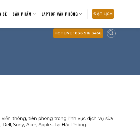
A SẺ
SẢN PHẨM
LAPTOP VĂN PHÒNG
ĐẶT LỊCH
HOTLINE : 036.916.3456
viễn thông, tiên phong trong lĩnh vực dịch vụ sửa
, Dell, Sony, Acer, Apple… tại Hải Phòng.