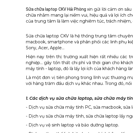
xin gửi lời cảm ơn sâ
Sửa chữa laptop CKV Hải Phòng
chữa nhằm mang lại niềm vui, hiệu quả và lợi ích c
của trung tâm là làm việc nghiêm túc, trách nhiệm, đ
Sửa chữa laptop CKV là hệ thống trung tâm chuyên v
macbook, smartphone và phân phối các linh phụ kiện 
Sony, Acer, Apple…
Hiện nay trên thị trường xuất hiện rất nhiều các
nghiệp… gây tổn thất chi phí và thời gian cho khách
máy tính - laptop, đó là lấy lợi ích của khách hàng
Là một đơn vị tiên phong trong lĩnh vực thương mại
với hàng trăm đầu dịch vụ khác nhau. Trong đó, nổi
1. Các dịch vụ sửa chữa laptop, sửa chữa máy tí
- Dịch vụ sửa chữa máy tính PC, sửa macbook, sửa l
- Dịch vụ sửa chữa máy tính, sửa chữa laptop lấy ng
- Dịch vụ vệ sinh laptop và bảo dưỡng laptop.