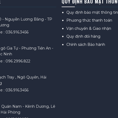
Ệ
QUY ĐỊNH BẢO MẬT THÔN
Quy định bảo mật thông tin
0 - Nguyễn Lương Bằng - TP
Phương thức thanh toán
Dương
Vận chuyển & Giao nhận
e : 036.916.3456
Quy định đổi hàng
Chính sách Bảo hành
gô Gia Tự - Phường Tiền An -
c Ninh
ne : 096 2996.822
ạch Tray , Ngô Quyền, Hải
g
e : 036.916.3456
. Quán Nam - Kênh Dương, Lê
 Hải Phòng