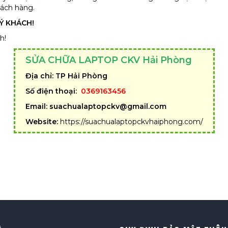
khách hàng.
Ý KHÁCH!
h!
SỬA CHỮA LAPTOP CKV Hải Phòng
Địa chỉ: TP Hải Phòng
Số điện thoại:
0
369163456
Email: suachualaptopckv@gmail.com
Website:
https://suachualaptopckvhaiphong.com/