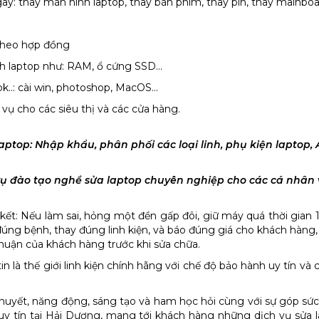
ngay: thay màn hình laptop, thay bàn phím, thay pin, thay mainboa
 theo hợp đồng
tính laptop như: RAM, ổ cứng SSD…
..: cài win, photoshop, MacOS...
vụ cho các siêu thị và các cửa hàng.
ptop: Nhập khẩu, phân phối các loại linh, phụ kiện laptop,
vụ đào tạo nghề sửa laptop chuyên nghiệp cho các cá nhân 
ết: Nếu làm sai, hỏng một đền gấp đôi, giữ máy quá thời gian 
a đúng bệnh, thay đúng linh kiện, và báo đúng giá cho khách hàng, s
huận của khách hàng trước khi sửa chữa.
tin là thế giới linh kiện chính hãng với chế độ bảo hành uy tín và
ệt huyết, năng động, sáng tạo và ham học hỏi cùng với sự góp sứ
uy tín tại Hải Dương, mang tới khách hàng những dịch vụ sửa la