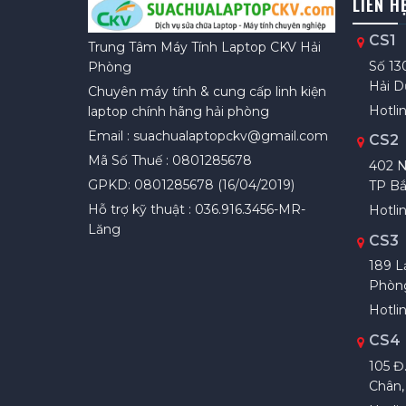
LIÊN H
CS1
Trung Tâm Máy Tính Laptop CKV Hải
Số 13
Phòng
Hải 
Chuyên máy tính & cung cấp linh kiện
Hotlin
laptop chính hãng hải phòng
Email : suachualaptopckv@gmail.com
CS2
Mã Số Thuế : 0801285678
402 N
GPKD: 0801285678 (16/04/2019)
TP Bắ
Hỗ trợ kỹ thuật : 036.916.3456-MR-
Hotli
Lăng
CS3
189 L
Phòn
Hotlin
CS4
105 Đ
Chân,