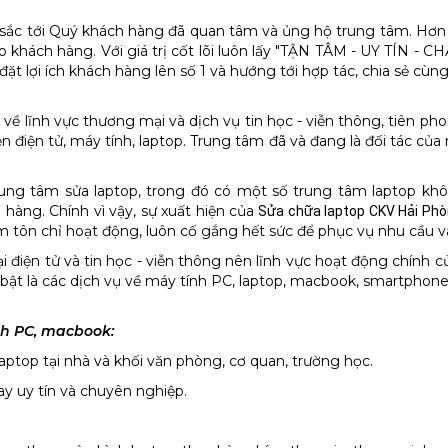
u sắc tới Quý khách hàng đã quan tâm và ủng hộ trung tâm. Hơn
ho khách hàng. Với giá trị cốt lõi luôn lấy "TẬN TÂM - UY TÍN 
ặt lợi ích khách hàng lên số 1 và hướng tới hợp tác, chia sẻ cùng
ề lĩnh vực thương mại và dịch vụ tin học - viễn thông, tiên phon
điện tử, máy tính, laptop. Trung tâm đã và đang là đối tác của n
 trung tâm sửa laptop, trong đó có một số trung tâm laptop 
 hàng. Chính vì vậy, sự xuất hiện của
Sửa chữa laptop CKV Hải Ph
 làm tôn chỉ hoạt động, luôn cố gắng hết sức để phục vụ nhu cầu
 điện tử và tin học - viễn thông nên lĩnh vực hoạt động chính 
 bật là các dịch vụ về máy tính PC, laptop, macbook, smartphon
nh PC, macbook:
aptop tại nhà và khối văn phòng, cơ quan, trường học.
ay uy tín và chuyên nghiệp.