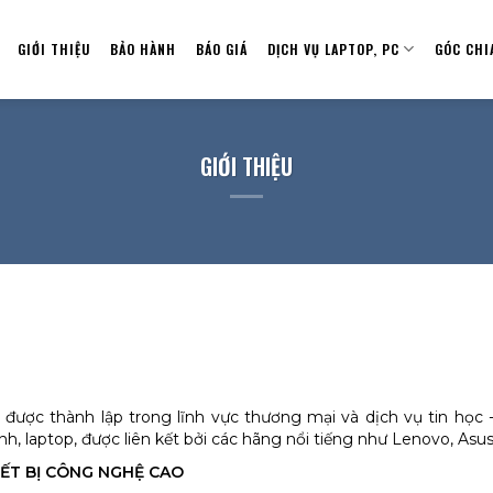
GIỚI THIỆU
BẢO HÀNH
BÁO GIÁ
DỊCH VỤ LAPTOP, PC
GÓC CHI
GIỚI THIỆU
ược thành lập trong lĩnh vực thương mại và dịch vụ tin học - 
ính, laptop, được liên kết bởi các hãng nổi tiếng như Lenovo, Asus
ẾT BỊ CÔNG NGHỆ CAO