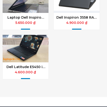
Laptop Dell Inspiron
Dell Inspiron 3558 RAM
5559
4GB SSD 128
5.650.000 ₫
4.900.000 ₫
Dell Latitude E5450 i5
RAM 4GB SSD 128
4.600.000 ₫