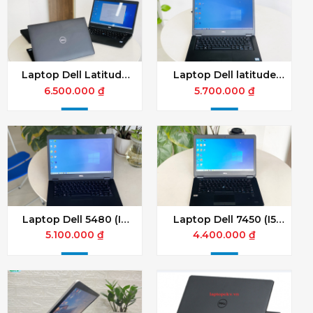
Laptop Dell Latitude
Laptop Dell latitude
7490 i5 – 8350U/ | RAM
e5480 Core i5 7200U/
6.500.000 ₫
5.700.000 ₫
8GB| SSD 256GB| 14.0
Ram 8GB/ SSD 256GB /
FHD| CARD ON
Màn 14 inch FHD
Laptop Dell 5480 (I5
Laptop Dell 7450 (I5
6300u/8GB/256GB/ON/14.0
5200/4GB/120GB /14.0
5.100.000 ₫
4.400.000 ₫
FHD)
HD)