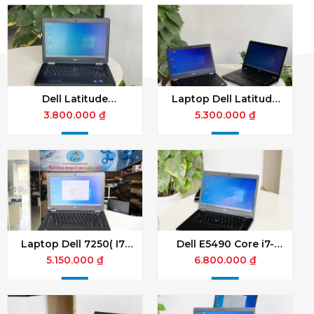
Dell Latitude
Laptop Dell Latitude
E5440/Core i5-4300U/
E7470 (I5
3.800.000 ₫
5.300.000 ₫
RAM 4Gb/ SSD 120Gb/
6300/8GB/SSD M2
MÀN 14.0″ HD
256GB/14.0 FHD)
Laptop Dell 7250( I7-
Dell E5490 Core i7-
5600/8GB/256GB/ON/12.5
8650U / RAM 8GB / SSD
5.150.000 ₫
6.800.000 ₫
HD)
256GB / Màn 14.0 inch
FHD