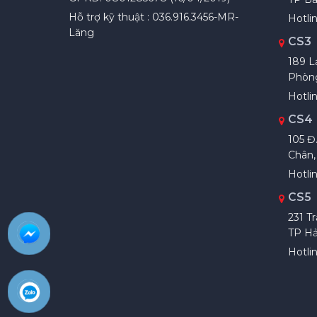
Hỗ trợ kỹ thuật : 036.916.3456-MR-
Hotli
Lăng
CS3
189 L
Phòn
Hotlin
CS4
105 Đ
Chân,
Hotlin
CS5
231 T
TP H
Hotli