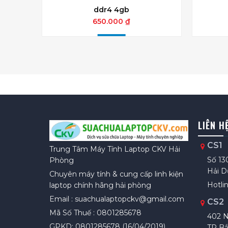
ddr4 4gb
650.000 ₫
LIÊN H
CS1
Trung Tâm Máy Tính Laptop CKV Hải
Số 13
Phòng
Hải 
Chuyên máy tính & cung cấp linh kiện
Hotlin
laptop chính hãng hải phòng
Email : suachualaptopckv@gmail.com
CS2
Mã Số Thuế : 0801285678
402 N
GPKD: 0801285678 (16/04/2019)
TP Bắ