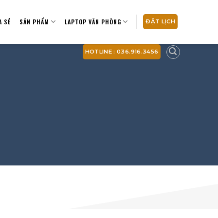
A SẺ
SẢN PHẨM
LAPTOP VĂN PHÒNG
ĐẶT LỊCH
HOTLINE : 036.916.3456