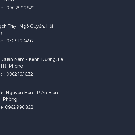
ne : 096 2996.822
ạch Tray , Ngô Quyền, Hải
g
e : 036.916.3456
. Quán Nam - Kênh Dương, Lê
 Hải Phòng
e : 0962.16.16.32
rần Nguyên Hãn - P An Biên -
ải Phòng
ne :0962.996.822