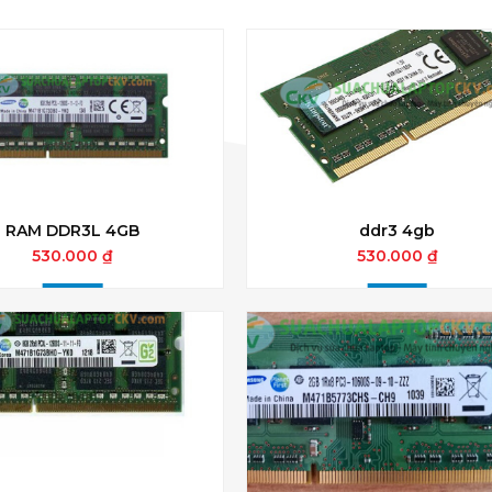
RAM DDR3L 4GB
ddr3 4gb
530.000 ₫
530.000 ₫