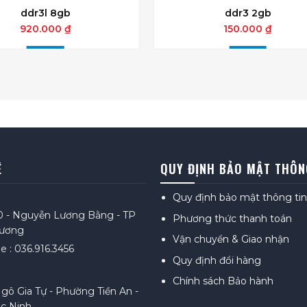
ddr3l 8gb
ddr3 2gb
920.000 ₫
150.000 ₫
Ệ
QUY ĐỊNH BẢO MẬT THÔN
Quy định bảo mật thông tin
0 - Nguyễn Lương Bằng - TP
Phương thức thanh toán
Dương
Vận chuyển & Giao nhận
e : 036.916.3456
Quy định đổi hàng
Chính sách Bảo hành
gô Gia Tự - Phường Tiền An -
c Ninh