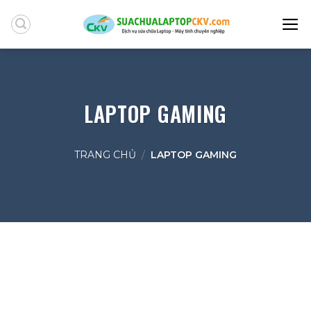
Skip
to
content
LAPTOP GAMING
TRANG CHỦ
/
LAPTOP GAMING