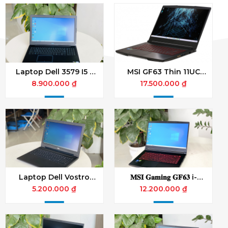
Laptop Dell 3579 I5 -
MSI GF63 Thin 11UC
8300H 8 GB SSD 256
Core i5 11400H / 8GB /
8.900.000 ₫
17.500.000 ₫
M2 GTX 1050 15.6 Inche
512 GB /4GB RTX3050
- FHD
4GB / 15.6 FHD 144Hz /
Win11
Laptop Dell Vostro
𝐌𝐒𝐈 𝐆𝐚𝐦𝐢𝐧𝐠 𝐆𝐅𝟔𝟑 i-
3549 (i5-5200U, 8G,
10500h ram 8gb ssd
5.200.000 ₫
12.200.000 ₫
128G, VGA GeForce
512gb gtx 1650 4gb
820M- 2g, 15.6IN HD)