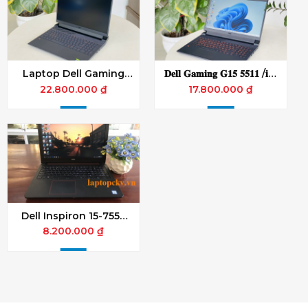
Laptop Dell Gaming
𝐃𝐞𝐥𝐥 𝐆𝐚𝐦𝐢𝐧𝐠 𝐆𝟏𝟓 𝟓𝟓𝟏𝟏 /𝐢𝟓-
G15 - 5520 Core i7-
𝟏𝟏𝟑𝟎𝟎𝐇 /𝟏𝟔𝐆𝐁/𝟓𝟏𝟐𝐆𝐁 /
22.800.000 ₫
17.800.000 ₫
12700H / 16GB / 512GB /
𝐕𝐆𝐀 𝐑𝐓𝐗 𝟑𝟎𝟓𝟎 𝟒𝐆𝐁 /𝟏𝟓.𝟔
VGA 3050 4GB / 15.6
𝐅𝐇𝐃 𝟏𝟐𝟎𝐇𝐳
FHD 165Hz / ĐEN
Dell Inspiron 15-7559
RAM 4GB SSD 128
8.200.000 ₫