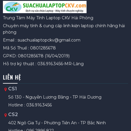
Trung Tâm Máy Tính Laptop CKV Hải Phòng
Chuyên máy tính & cung cấp linh kiện laptop chính hãng hải
phòng
Email : suachualaptopckv@gmail.com
Mã Số Thuế : 0801285678
GPKD: 0801285678 (16/04/2019)
Hỗ trợ kỹ thuật : 036.916.3456-MR-Lăng
LIÊN HỆ
CS1
Số 130 - Nguyễn Lương Bằng - TP Hải Dương
Hotline : 036.916.3456
CS2
402 Ngô Gia Tự - Phường Tiền An - TP Bắc Ninh
Hotline : 096 2996.822