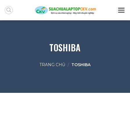
Skip
to
content
TOSHIBA
TRANG CHỦ
/
TOSHIBA