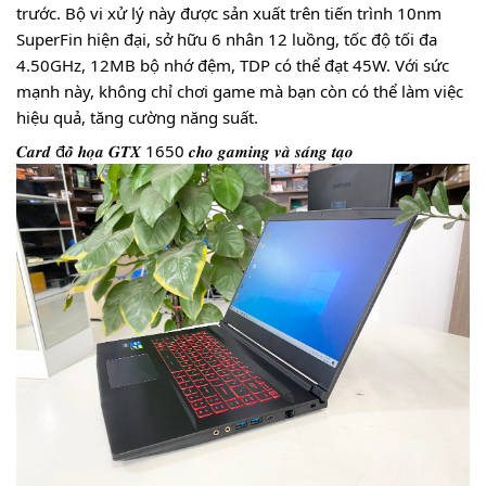
trước. Bộ vi xử lý này được sản xuất trên tiến trình 10nm
SuperFin hiện đại, sở hữu 6 nhân 12 luồng, tốc độ tối đa
4.50GHz, 12MB bộ nhớ đệm, TDP có thể đạt 45W. Với sức
mạnh này, không chỉ chơi game mà bạn còn có thể làm việc
hiệu quả, tăng cường năng suất.
𝑪𝒂𝒓𝒅 đ𝒐̂̀ 𝒉𝒐̣𝒂 𝑮𝑻𝑿 1650 𝒄𝒉𝒐 𝒈𝒂𝒎𝒊𝒏𝒈 𝒗𝒂̀ 𝒔𝒂́𝒏𝒈 𝒕𝒂̣𝒐