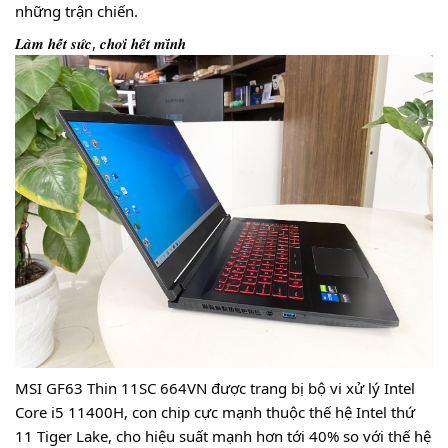
những trận chiến.
𝑳𝒂̀𝒎 𝒉𝒆̂́𝒕 𝒔𝒖̛́𝒄, 𝒄𝒉𝒐̛𝒊 𝒉𝒆̂́𝒕 𝒎𝒊̀𝒏𝒉
MSI GF63 Thin 11SC 664VN được trang bị bộ vi xử lý Intel
Core i5 11400H, con chip cực mạnh thuộc thế hệ Intel thứ
11 Tiger Lake, cho hiệu suất mạnh hơn tới 40% so với thế hệ