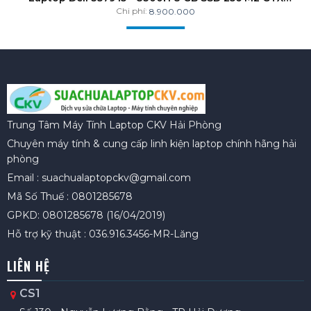
1050 15.6 Inche - FHD
Chi phí:
8.900.000
Trung Tâm Máy Tính Laptop CKV Hải Phòng
Chuyên máy tính & cung cấp linh kiện laptop chính hãng hải
phòng
Email : suachualaptopckv@gmail.com
Mã Số Thuế : 0801285678
GPKD: 0801285678 (16/04/2019)
Hỗ trợ kỹ thuật : 036.916.3456-MR-Lăng
LIÊN HỆ
CS1