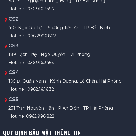
Số 130 - Nguyễn Lương Bằng - TP Hải Dương
Hotline : 036.916.3456
CS2
402 Ngô Gia Tự - Phường Tiền An - TP Bắc Ninh
Hotline : 096 2996.822
CS3
189 Lạch Tray , Ngô Quyền, Hải Phòng
Hotline : 036.916.3456
CS4
105 Đ. Quán Nam - Kênh Dương, Lê Chân, Hải Phòng
Hotline : 0962.16.16.32
CS5
231 Trần Nguyên Hãn - P An Biên - TP Hải Phòng
Hotline :0962.996.822
QUY ĐỊNH BẢO MẬT THÔNG TIN