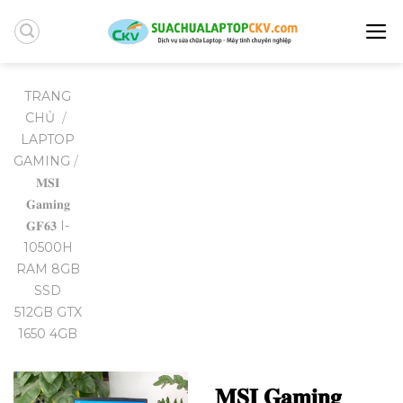
Skip
to
content
TRANG
CHỦ
/
LAPTOP
GAMING
/
𝐌𝐒𝐈
𝐆𝐚𝐦𝐢𝐧𝐠
𝐆𝐅𝟔𝟑 I-
10500H
RAM 8GB
SSD
512GB GTX
1650 4GB
𝐌𝐒𝐈 𝐆𝐚𝐦𝐢𝐧𝐠