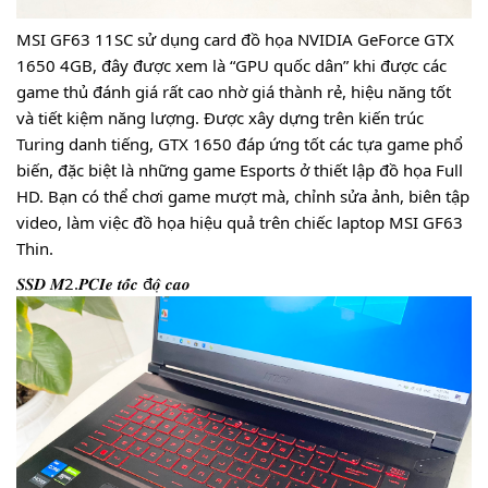
MSI GF63 11SC sử dụng card đồ họa NVIDIA GeForce GTX
1650 4GB, đây được xem là “GPU quốc dân” khi được các
game thủ đánh giá rất cao nhờ giá thành rẻ, hiệu năng tốt
và tiết kiệm năng lượng. Được xây dựng trên kiến trúc
Turing danh tiếng, GTX 1650 đáp ứng tốt các tựa game phổ
biến, đặc biệt là những game Esports ở thiết lập đồ họa Full
HD. Bạn có thể chơi game mượt mà, chỉnh sửa ảnh, biên tập
video, làm việc đồ họa hiệu quả trên chiếc laptop MSI GF63
Thin.
𝑺𝑺𝑫 𝑴2.𝑷𝑪𝑰𝒆 𝒕𝒐̂́𝒄 đ𝒐̣̂ 𝒄𝒂𝒐