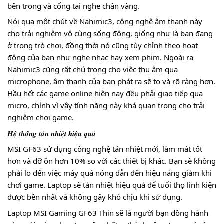
bên trong và cổng tai nghe chân vàng.
Nói qua một chút về Nahimic3, công nghệ âm thanh này
cho trải nghiệm vô cùng sống động, giống như là bạn đang
ở trong trò chơi, đồng thời nó cũng tùy chỉnh theo hoạt
động của bạn như nghe nhạc hay xem phim. Ngoài ra
Nahimic3 cũng rất chú trọng cho việc thu âm qua
microphone, âm thanh của bạn phát ra sẽ to và rõ ràng hơn.
Hầu hết các game online hiện nay đều phải giao tiếp qua
micro, chính vì vậy tính năng này khá quan trọng cho trải
nghiệm chơi game.
𝑯𝒆̣̂ 𝒕𝒉𝒐̂́𝒏𝒈 𝒕𝒂̉𝒏 𝒏𝒉𝒊𝒆̣̂𝒕 𝒉𝒊𝒆̣̂𝒖 𝒒𝒖𝒂̉
MSI GF63 sử dụng công nghệ tản nhiệt mới, làm mát tốt
hơn và đỡ ồn hơn 10% so với các thiết bị khác. Bạn sẽ không
phải lo đến việc máy quá nóng dẫn đến hiệu năng giảm khi
chơi game. Laptop sẽ tản nhiệt hiệu quả để tuổi thọ linh kiện
được bền nhất và không gây khó chịu khi sử dụng.
Laptop MSI Gaming GF63 Thin sẽ là người bạn đồng hành