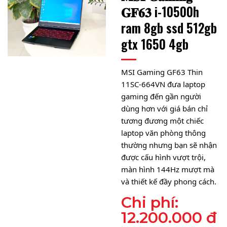
𝐆𝐅𝟔𝟑 i-10500h
ram 8gb ssd 512gb
gtx 1650 4gb
MSI Gaming GF63 Thin
11SC-664VN đưa laptop
gaming đến gần người
dùng hơn với giá bán chỉ
tương đương một chiếc
laptop văn phòng thông
thường nhưng bạn sẽ nhận
được cấu hình vượt trội,
màn hình 144Hz mượt mà
và thiết kế đầy phong cách.
Chi phí:
12.200.000 đ