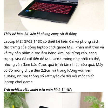
𝑻𝒉𝒊𝒆̂́𝒕 𝒌𝒆̂́ 𝒉𝒂̂̀𝒎 𝒉𝒐̂́, 𝒃𝒆̂̀𝒏 𝒃𝒊̉ 𝒏𝒉𝒖̛𝒏𝒈 𝒄𝒖̃𝒏𝒈 𝒓𝒂̂́𝒕 𝒅𝒊 đ𝒐̣̂𝒏𝒈
Laptop MSI GF63 11SC có thiết kế hiện đại và phong cách
đặc trưng của dòng laptop chơi game MSI. Phần mặt trên và
kê tay bàn phím được làm bằng kim loại cứng cáp, sang
trọng. MSI đã cải tiến để MSI GF63 mỏng nhẹ nhất có thể,
nhưng vẫn đảm bảo được quá trình tản nhiệt hiệu quả. Máy
có độ mỏng chưa đến 2,2cm và trọng lượng vỏn vẹn
1,86kg, những thông số rất tuyệt vời đối với một chiếc
laptop chơi game.
𝑻𝒓𝒂̉𝒊 𝒏𝒈𝒉𝒊𝒆̣̂𝒎 𝒔𝒊𝒆̂𝒖 𝒎𝒖̛𝒐̛̣𝒕 𝒕𝒓𝒆̂𝒏 𝒎𝒂̀𝒏 𝒉𝒊̀𝒏𝒉 144𝑯𝒛