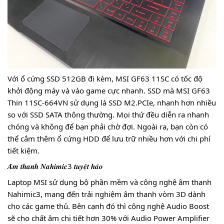
Với ổ cứng SSD 512GB đi kèm, MSI GF63 11SC có tốc độ
khởi động máy và vào game cực nhanh. SSD mà MSI GF63
Thin 11SC-664VN sử dụng là SSD M2.PCIe, nhanh hơn nhiều
so với SSD SATA thông thường. Mọi thứ đều diễn ra nhanh
chóng và không để bạn phải chờ đợi. Ngoài ra, bạn còn có
thể cắm thêm ổ cứng HDD để lưu trữ nhiều hơn với chi phí
tiết kiệm.
𝑨̂𝒎 𝒕𝒉𝒂𝒏𝒉 𝑵𝒂𝒉𝒊𝒎𝒊𝒄3 𝒕𝒖𝒚𝒆̣̂𝒕 𝒉𝒂̉𝒐
Laptop MSI sử dụng bộ phần mềm và công nghệ âm thanh
Nahimic3, mang đến trải nghiệm âm thanh vòm 3D dành
cho các game thủ. Bên cạnh đó thì công nghệ Audio Boost
sẽ cho chất âm chi tiết hơn 30% với Audio Power Amplifier