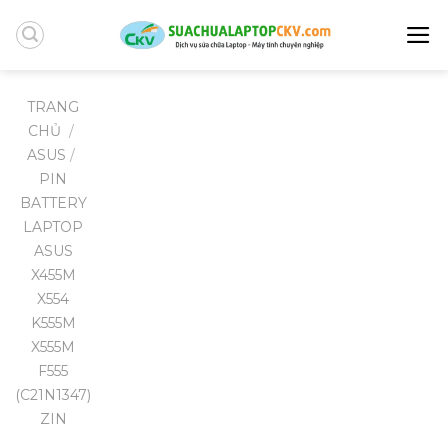
Skip
to
content
TRANG
CHỦ
/
ASUS
/
PIN
BATTERY
LAPTOP
ASUS
X455M
X554
K555M
X555M
F555
(C21N1347)
ZIN