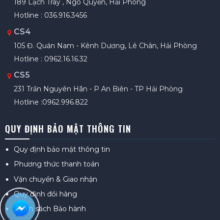
189 Lạch Tray , Ngô Quyền, Hải Phòng
Hotline : 036.916.3456
CS4
105 Đ. Quán Nam - Kênh Dương, Lê Chân, Hải Phòng
Hotline : 0962.16.16.32
CS5
231 Trần Nguyên Hãn - P An Biên - TP Hải Phòng
Hotline :0962.996.822
QUY ĐỊNH BẢO MẬT THÔNG TIN
Quy định bảo mật thông tin
Phương thức thanh toán
Vận chuyển & Giao nhận
Quy định đổi hàng
Chính sách Bảo hành