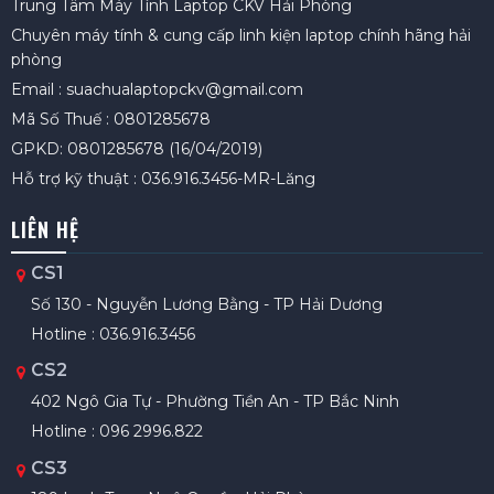
Trung Tâm Máy Tính Laptop CKV Hải Phòng
Chuyên máy tính & cung cấp linh kiện laptop chính hãng hải
phòng
Email : suachualaptopckv@gmail.com
Mã Số Thuế : 0801285678
GPKD: 0801285678 (16/04/2019)
Hỗ trợ kỹ thuật : 036.916.3456-MR-Lăng
LIÊN HỆ
CS1
Số 130 - Nguyễn Lương Bằng - TP Hải Dương
Hotline : 036.916.3456
CS2
402 Ngô Gia Tự - Phường Tiền An - TP Bắc Ninh
Hotline : 096 2996.822
CS3