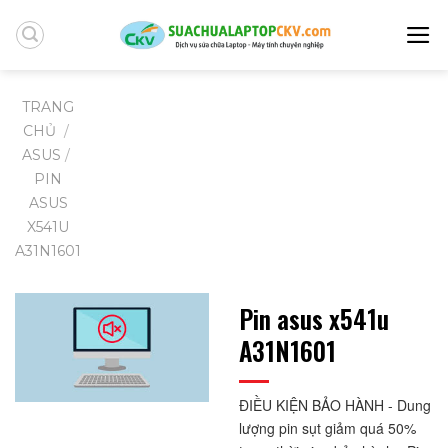
Skip
to
content
TRANG
CHỦ
/
ASUS
/
PIN
ASUS
X541U
A31N1601
Pin asus x541u
A31N1601
ĐIỀU KIỆN BẢO HÀNH - Dung 
lượng pin sụt giảm quá 50% 