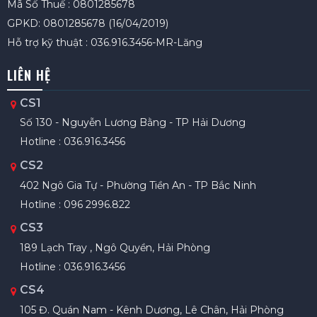
Mã Số Thuế : 0801285678
GPKD: 0801285678 (16/04/2019)
Hỗ trợ kỹ thuật : 036.916.3456-MR-Lăng
LIÊN HỆ
CS1
Số 130 - Nguyễn Lương Bằng - TP Hải Dương
Hotline : 036.916.3456
CS2
402 Ngô Gia Tự - Phường Tiền An - TP Bắc Ninh
Hotline : 096 2996.822
CS3
189 Lạch Tray , Ngô Quyền, Hải Phòng
Hotline : 036.916.3456
CS4
105 Đ. Quán Nam - Kênh Dương, Lê Chân, Hải Phòng