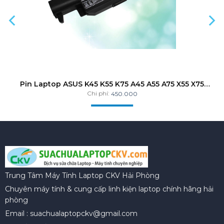
Pin Laptop ASUS K45 K55 K75 A45 A55 A75 X55 X75
X80 R400 R500 R700 ZIN
Chi phí:
450.000
Trung Tâm Máy Tính Laptop CKV Hải Phòng
Chuyên máy tính & cung cấp linh kiện laptop chính hãng hải
phòng
Email : suachualaptopckv@gmail.com