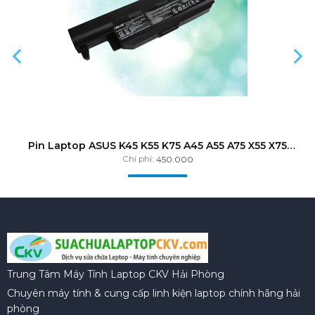
Pin Laptop ASUS K45 K55 K75 A45 A55 A75 X55 X75
X80 R400 R500 R700 ZIN
Chi phí:
450.000
Trung Tâm Máy Tính Laptop CKV Hải Phòng
Chuyên máy tính & cung cấp linh kiện laptop chính hãng hải
phòng