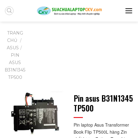
Skip
to
content
TRANG
CHỦ
/
ASUS
/
PIN
ASUS
B31N1345
TP500
Pin asus B31N1345
TP500
Pin laptop Asus Transformer 
Book Flip TP500L hàng Zin 