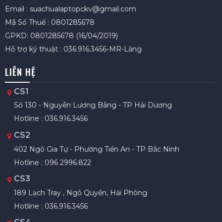
Email : suachualaptopckv@gmail.com
Mã Số Thuế : 0801285678
GPKD: 0801285678 (16/04/2019)
Hỗ trợ kỹ thuật : 036.916.3456-MR-Lăng
LIÊN HỆ
CS1
Số 130 - Nguyễn Lương Bằng - TP Hải Dương
Hotline : 036.916.3456
CS2
402 Ngô Gia Tự - Phường Tiền An - TP Bắc Ninh
Hotline : 096 2996.822
CS3
189 Lạch Tray , Ngô Quyền, Hải Phòng
Hotline : 036.916.3456