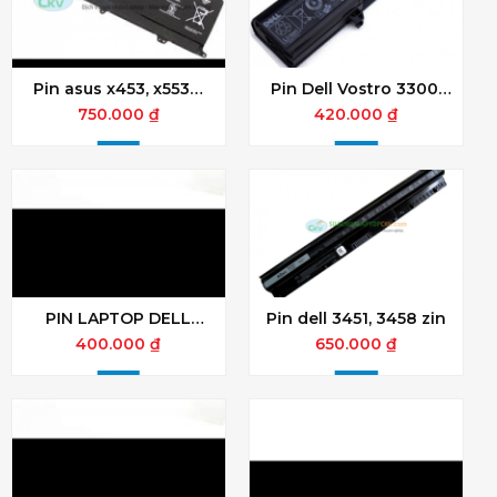
Pin asus x453, x553M
Pin Dell Vostro 3300,
zin
3350, V3300, V3350
750.000 ₫
420.000 ₫
PIN LAPTOP DELL
Pin dell 3451, 3458 zin
VOSTRO 1014 1015
400.000 ₫
650.000 ₫
1088 A840 A860
G069H F286H R988H