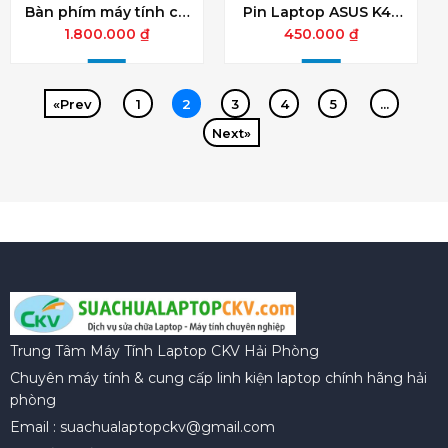
Bàn phím máy tính có
Pin Laptop ASUS K45
dây Dareu LK185 Black
K55 K75 A45 A55 A75
1.800.000 ₫
450.000 ₫
X55 X75 X80 R400
R500 R700 ZIN
«Prev
1
2
3
4
5
...
Next»
Trung Tâm Máy Tính Laptop CKV Hải Phòng
Chuyên máy tính & cung cấp linh kiện laptop chính hãng hải
phòng
Email : suachualaptopckv@gmail.com