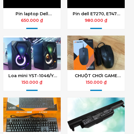
Pin laptop Dell
Pin dell E7270, E7470
Latitude E5440 E5540
J60J5
650.000 ₫
980.000 ₫
Loa mini YST-1046/Y-
CHUỘT CHƠI GAME
9077/Y-1053
DAREU LM103 BLACK
150.000 ₫
150.000 ₫
(USB/ĐEN)