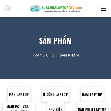
Skip
to
content
SẢN PHẨM
TRANG CHỦ
/
SẢN PHẨM
MÀN LAPTOP
Ổ CỨNG LAPTOP
RAM LAPTOP
MAIN PC - VGA -
PHỤ KIỆN
BÀN PHÍM LAPTOP