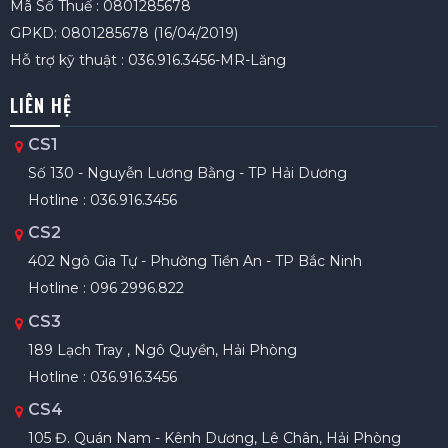
Mã Số Thuế : 0801285678
GPKD: 0801285678 (16/04/2019)
Hỗ trợ kỹ thuật : 036.916.3456-MR-Lăng
LIÊN HỆ
CS1
Số 130 - Nguyễn Lương Bằng - TP Hải Dương
Hotline : 036.916.3456
CS2
402 Ngô Gia Tự - Phường Tiền An - TP Bắc Ninh
Hotline : 096 2996.822
CS3
189 Lạch Tray , Ngô Quyền, Hải Phòng
Hotline : 036.916.3456
CS4
105 Đ. Quán Nam - Kênh Dương, Lê Chân, Hải Phòng