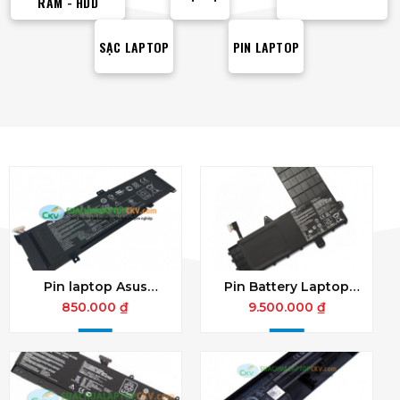
RAM - HDD
SẠC LAPTOP
PIN LAPTOP
Pin laptop Asus
Pin Battery Laptop
B31N1429 K501 A501
ASUS E502M
850.000 ₫
9.500.000 ₫
Zin
(B21N1506) Chính Hãng