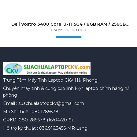
Dell Vostro 3400 Core i3-1115G4 / 8GB RAM / 256GB
SSD / 14 FHD/ Dos / Black
Chi phí:
10.100.000
Trung Tâm Máy Tính Laptop CKV Hải Phòng
Chuyên máy tính & cung cấp linh kiện laptop chính hãng hải
phòng
Email : suachualaptopckv@gmail.com
Mã Số Thuế : 0801285678
GPKD: 0801285678 (16/04/2019)
Hỗ trợ kỹ thuật : 036.916.3456-MR-Lăng