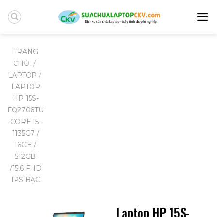
Skip
to
content
TRANG
CHỦ
/
LAPTOP
/
LAPTOP
HP 15S-
FQ2706TU
CORE I5-
1135G7 /
16GB /
512GB
/15,6 FHD
IPS BẠC
Laptop HP 15S-