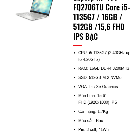
FQ2706TU Core i5-
1135G7 / 16GB /
512GB /15,6 FHD
IPS BẠC
CPU: i5-1135G7 (2.40GHz up
to 4.20GHz)
RAM: 16GB DDR4 3200MHz
SSD: 512GB M.2 NVMe
VGA: Iris Xe Graphics
Màn hình: 15.6"
FHD (1920x1080) IPS
Cân nặng: 1.7Kg
Màu sắc: Bạc
Pin: 3-cell, 41Wh