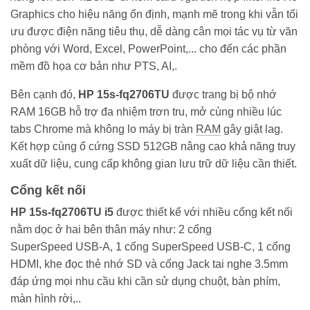
Graphics cho hiệu năng ổn định, mạnh mẽ trong khi vẫn tối
ưu được điện năng tiêu thụ, dễ dàng cân mọi tác vụ từ văn
phòng với Word, Excel, PowerPoint,... cho đến các phần
mềm đồ họa cơ bản như PTS, AI,.
Bên cạnh đó,
HP 15s-fq2706TU
được trang bị bộ nhớ
RAM 16GB hỗ trợ đa nhiệm trơn tru, mở cùng nhiều lúc
tabs Chrome mà không lo máy bị tràn
RAM
gây giật lag.
Kết hợp cùng ổ cứng SSD 512GB nâng cao khả năng truy
xuất dữ liệu, cung cấp không gian lưu trữ dữ liệu cần thiết.
Cổng kết nối
HP 15s-fq2706TU i5
được thiết kế với nhiều cổng kết nối
nằm dọc ở hai bên thân máy như: 2 cổng
SuperSpeed USB-A, 1 cổng SuperSpeed USB-C, 1 cổng
HDMI, khe đọc thẻ nhớ SD và cổng Jack tai nghe 3.5mm
đáp ứng mọi nhu cầu khi cần sử dụng chuột, bàn phím,
màn hình rời,..