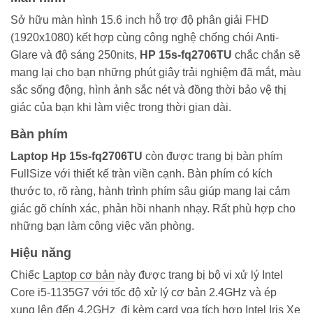
Sở hữu màn hình 15.6 inch hỗ trợ độ phân giải FHD
(1920x1080) kết hợp cùng công nghệ chống chói Anti-
Glare và độ sáng 250nits,
HP 15s-fq2706TU
chắc chắn sẽ
mang lại cho bạn những phút giây trải nghiệm đã mắt, màu
sắc sống động, hình ảnh sắc nét và đồng thời bảo vệ thị
giác của bạn khi làm việc trong thời gian dài.
Bàn phím
Laptop Hp 15s-fq2706TU
còn được trang bị bàn phím
FullSize với thiết kế tràn viền cạnh. Bàn phím có kích
thước to, rõ ràng, hành trình phím sâu giúp mang lại cảm
giác gõ chính xác, phản hồi nhanh nhạy. Rất phù hợp cho
những bạn làm công việc văn phòng.
Hiệu năng
Chiếc
Laptop cơ bản
này được trang bị bộ vi xử lý Intel
Core i5-1135G7 với tốc độ xử lý cơ bản 2.4GHz và ép
xung lên đến 4.2GHz đi kèm card vga tích hợp Intel Iris Xe